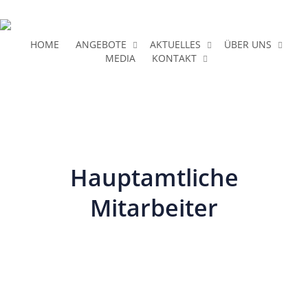
Skip
to
main
HOME
ANGEBOTE
AKTUELLES
ÜBER UNS
MEDIA
KONTAKT
content
Hauptamtliche
Mitarbeiter