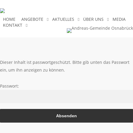
Skip
to
main
HOME
ANGEBOTE
AKTUELLES
ÜBER UNS
MEDIA
KONTAKT
content
Dieser Inhalt ist passwortgeschützt. Bitte gib unten das Passwort
ein, um ihn anzeigen zu können.
Passwort: